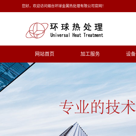
您好，欢迎访问烟台环球金属热处理有限公司官网！
网站首页
加工服务
设备
整体热处理
感应热
真空热处理
盐浴热
感应热处理
离子渗
化学热处理
喷液淬
焊件热处理
首页产品展示