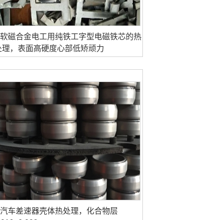
软磁合金电工用纯铁工字型电磁铁芯的热
处理，表面高硬度心部低矫顽力
汽车差速器壳体热处理，化合物层