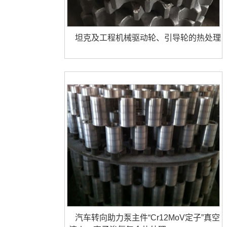
坦克及工程机械驱动轮、引导轮的热处理
汽车转向助力泵主件“Cr12MoV定子”真空